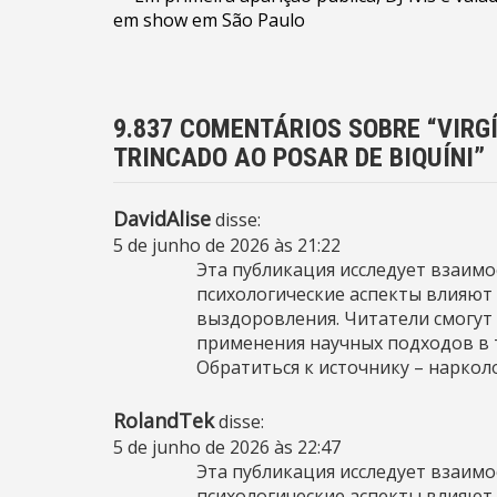
Navegação
em show em São Paulo
de
Post
9.837 COMENTÁRIOS SOBRE “
VIRG
TRINCADO AO POSAR DE BIQUÍNI
”
DavidAlise
disse:
5 de junho de 2026 às 21:22
Эта публикация исследует взаимо
психологические аспекты влияют 
выздоровления. Читатели смогут
применения научных подходов в 
Обратиться к источнику –
наркол
RolandTek
disse:
5 de junho de 2026 às 22:47
Эта публикация исследует взаимо
психологические аспекты влияют 