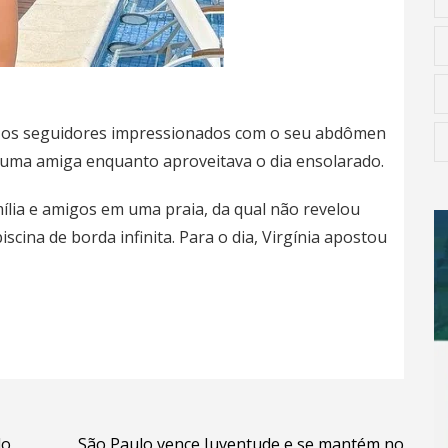
u os seguidores impressionados com o seu abdômen
e uma amiga enquanto aproveitava o dia ensolarado.
mília e amigos em uma praia, da qual não revelou
cina de borda infinita. Para o dia, Virgínia apostou
do
São Paulo vence Juventude e se mantém no