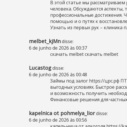
В этой статье мы рассматриваем
человека. Обсуждаются аспекты, 
профессиональные достижения. Ч
помощью и о путях к восстановл
Узнать из первых рук –
клиника 
melbet_kjMn
disse:
6 de junho de 2026 às 00:37
скачать melbet
скачать melbet
Lucastog
disse:
6 de junho de 2026 às 00:48
Займы под залог
https://црс.рф
ПТ
выгодных условиях. Быстрое рас
и возможность получить необход
Финансовые решения для частных 
kapelnica ot pohmelya_lior
disse:
6 de junho de 2026 às 00:56
капельница от алкоголя
https://k