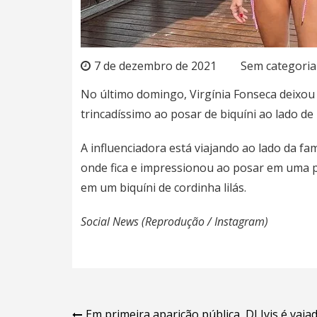
7 de dezembro de 2021
Sem categoria
No último domingo, Virgínia Fonseca deixo
trincadíssimo ao posar de biquíni ao lado d
A influenciadora está viajando ao lado da fa
onde fica e impressionou ao posar em uma pis
em um biquíni de cordinha lilás.
Social News (Reprodução / Instagram)
Em primeira aparição pública, DJ Ivis é vaia