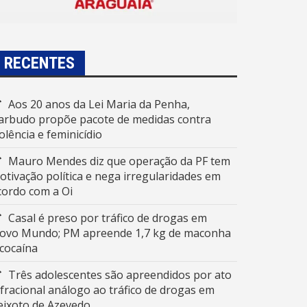
RECENTES
Aos 20 anos da Lei Maria da Penha,
arbudo propõe pacote de medidas contra
iolência e feminicídio
Mauro Mendes diz que operação da PF tem
otivação política e nega irregularidades em
cordo com a Oi
Casal é preso por tráfico de drogas em
ovo Mundo; PM apreende 1,7 kg de maconha
 cocaína
Três adolescentes são apreendidos por ato
nfracional análogo ao tráfico de drogas em
eixoto de Azevedo