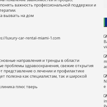
 понять важность профессиональной поддержки и
терапии.
а вызвать на дом
ps://luxury-car-rental-miami-1.com
B
v
сновные направления и тренды в области
m
ые проблемы здравоохранения, свежие открытия
a
т представление о лечении и профилактике
ет полезна как специалистам, так и широкой
N
e
клиника плюс тверь
i
P