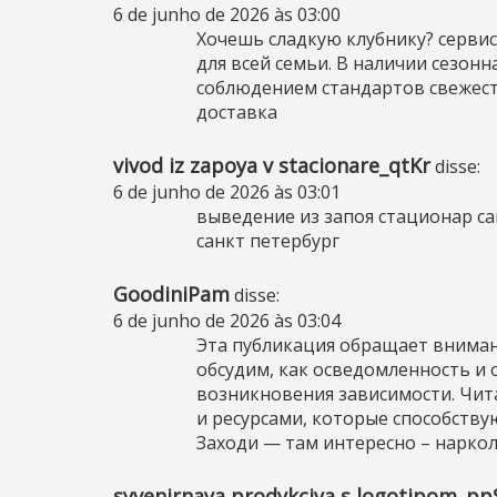
6 de junho de 2026 às 03:00
Хочешь сладкую клубнику?
сервис
для всей семьи. В наличии сезонн
соблюдением стандартов свежест
доставка
vivod iz zapoya v stacionare_qtKr
disse:
6 de junho de 2026 às 03:01
выведение из запоя стационар с
санкт петербург
GoodiniPam
disse:
6 de junho de 2026 às 03:04
Эта публикация обращает вниман
обсудим, как осведомленность и
возникновения зависимости. Чит
и ресурсами, которые способству
Заходи — там интересно –
наркол
syvenirnaya prodykciya s logotipom_pp