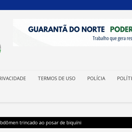
RIVACIDADE
TERMOS DE USO
POLÍCIA
POLÍT
abdômen trincado ao posar de biquíni