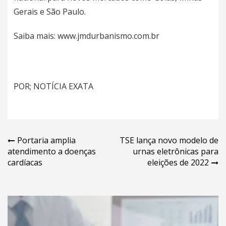
Gerais e São Paulo.
Saiba mais: www.jmdurbanismo.com.br
POR; NOTÍCIA EXATA
Navegação
Portaria amplia
TSE lança novo modelo de
atendimento a doenças
urnas eletrônicas para
de
cardíacas
eleições de 2022
Post