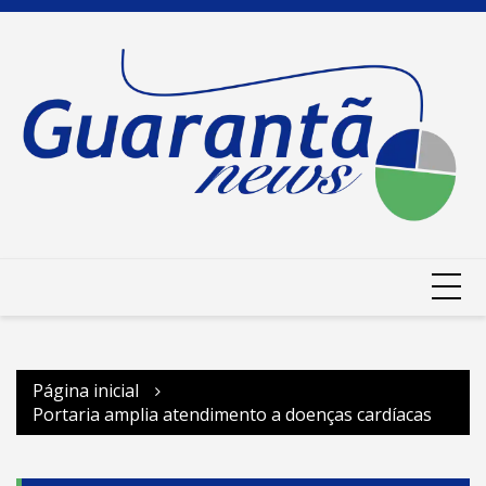
Ir
para
o
conteúdo
Página inicial
Portaria amplia atendimento a doenças cardíacas