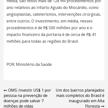
média, são feitos mais de 128 mil procedimentos por
ano relativos ao Infarto Agudo do Miocárdio, como
angioplastias, cateterismos, intervenções cirúrgicas,
entre outros. O investimento, em média, nesses
procedimentos é de R$ 500 milhões por ano e o
impacto financeiro da portaria é de cerca de R$ 41
milhões para todas as regiões do Brasil.
POR; Ministério da Saúde
Navegação
OMS: Investir US$ 1 por
Um dos bairros planejados
pessoa na prevenção de
mais completos do Brasil é
de
doenças pode salvar 7
inaugurado em Alta
Post
milhões de vidas
Floresta