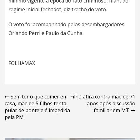
mínimo vigente à época do fato criminoso, mantido
regime inicial fechado”, diz trecho do voto.
O voto foi acompanhado pelos desembargadores
Orlando Perri e Paulo da Cunha.
FOLHAMAX
Navegação
Sem ter o que comer em
Filho atira contra mãe de 71
casa, mãe de 5 filhos tenta
anos após discussão
de
pular de ponte e é impedida
familiar em MT
Post
pela PM