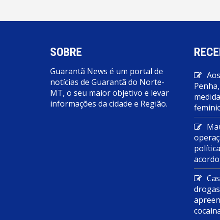
SOBRE
RECE
Guarantã News é um portal de
Aos
notícias de Guarantã do Norte-
Penha,
MT, o seu maior objetivo e levar
medidas
informações da cidade e Região.
feminic
Mau
operaç
polític
acordo
Cas
droga
apreen
cocaín