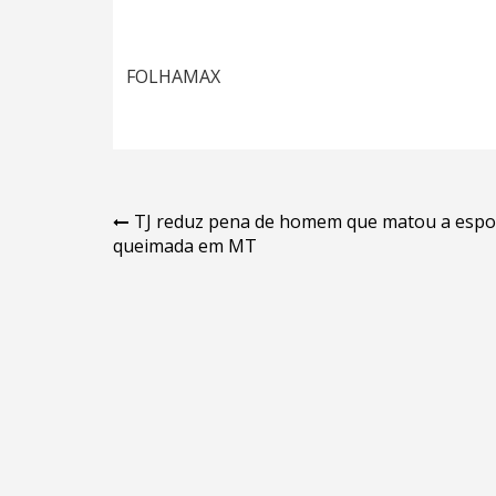
FOLHAMAX
Navegação
TJ reduz pena de homem que matou a esp
queimada em MT
de
Post