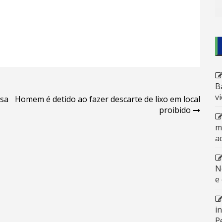
B
v
osa
Homem é detido ao fazer descarte de lixo em local
proibido
m
a
N
e
i
P