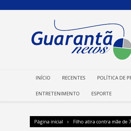
Ir
para
o
conteúdo
INÍCIO
RECENTES
POLÍTICA DE P
ENTRETENIMENTO
ESPORTE
Página inicial
Filho atira contra mãe de