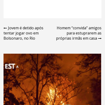
Navegação
Jovem é detido após
Homem “convida” amigos
tentar jogar ovo em
para estuprarem as
de
Bolsonaro, no Rio
próprias irmãs em casa
Post