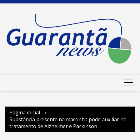
Ir
para
o
conteúdo
Página inicial
Substância presente na maconha pode auxiliar no
tratamento de Alzheimer e Parkinson