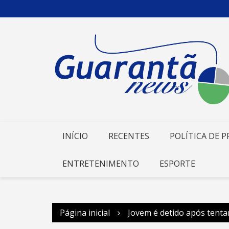
Ir
para
o
conteúdo
INÍCIO
RECENTES
POLÍTICA DE P
ENTRETENIMENTO
ESPORTE
Página inicial
Jovem é detido após tenta