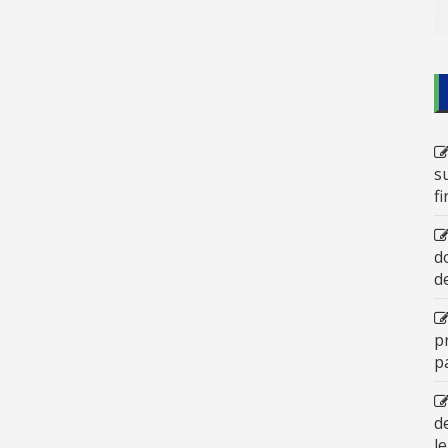
s
f
d
d
p
p
d
l