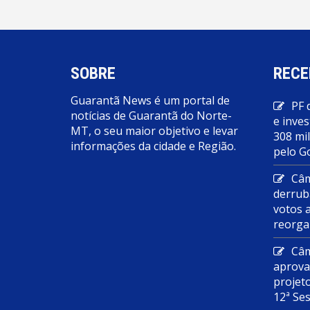
SOBRE
RECE
Guarantã News é um portal de
PF 
notícias de Guarantã do Norte-
e inves
MT, o seu maior objetivo e levar
308 mi
informações da cidade e Região.
pelo G
Câm
derrub
votos 
reorga
Câm
aprova
projet
12ª Se