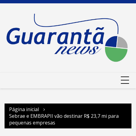
Ir
para
o
conteúdo
Página inicial
Sebrae e EMBRAPII vão destinar R$ 23,7 mi para
pequenas empresas