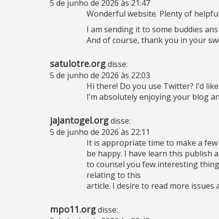
5 de junho de 2026 às 21:47
Wonderful website. Plenty of helpfu
I am sending it to some buddies ans a
And of course, thank you in your sw
satulotre.org
disse:
5 de junho de 2026 às 22:03
Hi there! Do you use Twitter? I’d lik
I’m absolutely enjoying your blog a
jajantogel.org
disse:
5 de junho de 2026 às 22:11
It is appropriate time to make a few 
be happy. I have learn this publish an
to counsel you few interesting thing
relating to this
article. I desire to read more issues 
mpo11.org
disse: