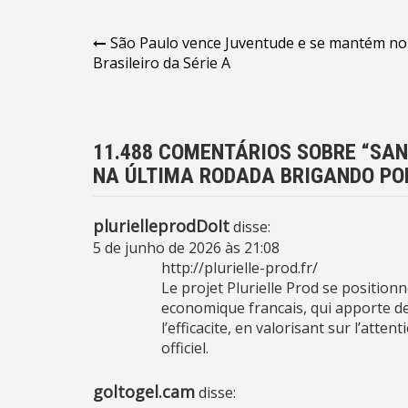
Navegação
São Paulo vence Juventude e se mantém no
Brasileiro da Série A
de
Post
11.488 COMENTÁRIOS SOBRE “
SAN
NA ÚLTIMA RODADA BRIGANDO PO
plurielleprodDoIt
disse:
5 de junho de 2026 às 21:08
http://plurielle-prod.fr/
Le projet Plurielle Prod se position
economique francais, qui apporte de
l’efficacite, en valorisant sur l’atte
officiel.
goltogel.cam
disse: