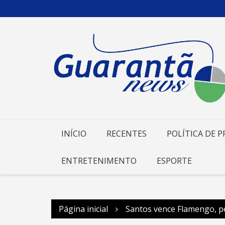
Ir
para
o
conteúdo
INÍCIO
RECENTES
POLÍTICA DE P
ENTRETENIMENTO
ESPORTE
Página inicial
Santos vence Flamengo, p