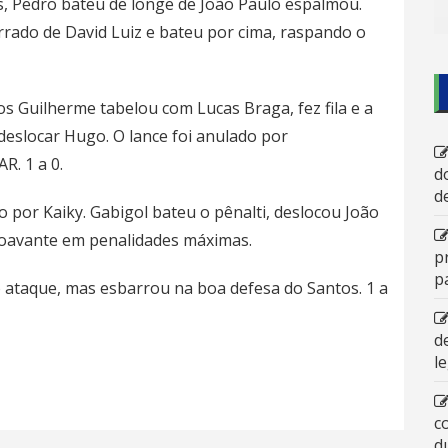
os, Pedro bateu de longe de João Paulo espalmou.
errado de David Luiz e bateu por cima, raspando o
os Guilherme tabelou com Lucas Braga, fez fila e a
eslocar Hugo. O lance foi anulado por
R. 1 a 0.
d
d
do por Kaiky. Gabigol bateu o pênalti, deslocou João
troavante em penalidades máximas.
p
p
 ataque, mas esbarrou na boa defesa do Santos. 1 a
d
l
c
d