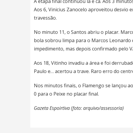
A etapa final continuou lá e cá. Aos 3 minut
Aos 6, Vinicius Zanocelo aproveitou desvio 
travessão.
No minuto 11, o Santos abriu o placar. Marc
bola sobrou limpa para o Marcos Leonardo d
impedimento, mas depois confirmado pelo VA
Aos 18, Vitinho invadiu a área e foi derruba
Paulo e… acertou a trave. Raro erro do cen
Nos minutos finais, o Flamengo se lançou ao
0 para o Peixe no placar final.
Gazeta Espoirtiva (foto: arquivo/assessoria)