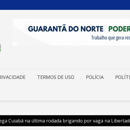
RIVACIDADE
TERMOS DE USO
POLÍCIA
POLÍT
ega Cuiabá na última rodada brigando por vaga na Liberta