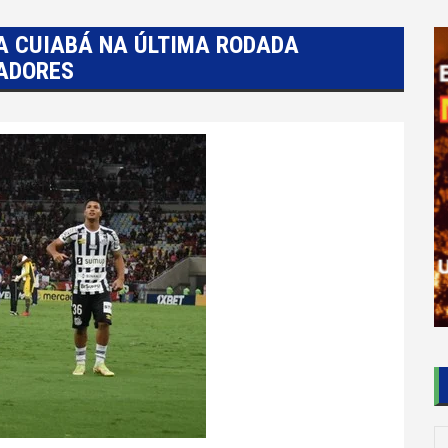
A CUIABÁ NA ÚLTIMA RODADA
TADORES