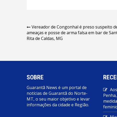
Navegação
Vereador de Congonhal é preso suspeito d
ameaças e posse de arma falsa em bar de San
de
Rita de Caldas, MG
Post
SOBRE
RECE
Guarantã News é um portal de
Aos
notícias de Guarantã do Norte-
Penha,
MT, o seu maior objetivo e levar
medidas
informações da cidade e Região.
feminic