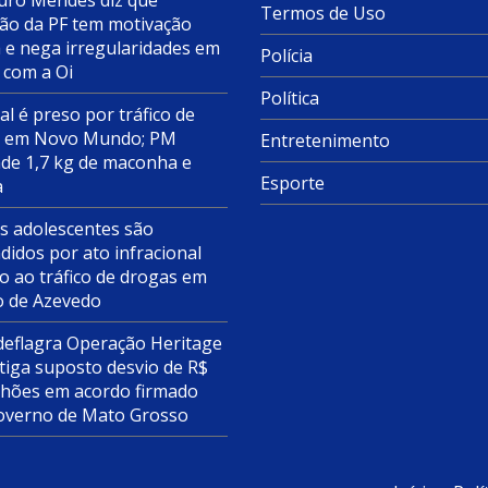
ro Mendes diz que
Termos de Uso
ão da PF tem motivação
a e nega irregularidades em
Polícia
 com a Oi
Política
al é preso por tráfico de
s em Novo Mundo; PM
Entretenimento
de 1,7 kg de maconha e
Esporte
a
s adolescentes são
didos por ato infracional
o ao tráfico de drogas em
o de Azevedo
deflagra Operação Heritage
tiga suposto desvio de R$
lhões em acordo firmado
overno de Mato Grosso