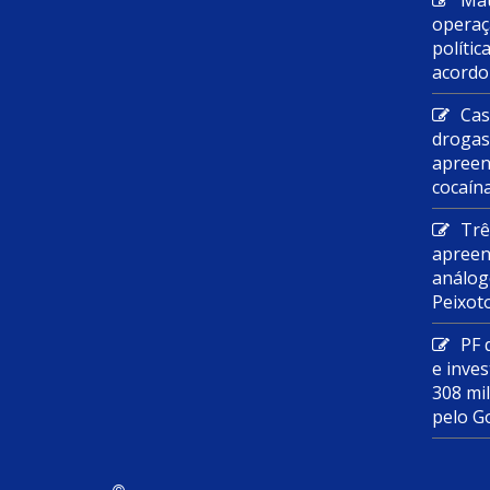
Mau
operaç
polític
acordo
Cas
droga
apreen
cocaín
Trê
apreen
análog
Peixot
PF 
e inves
308 mi
pelo G