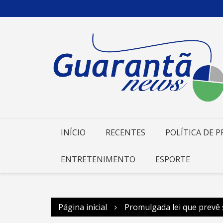
Ir
para
o
conteúdo
INÍCIO
RECENTES
POLÍTICA DE P
ENTRETENIMENTO
ESPORTE
Página inicial
Promulgada lei que prevê 