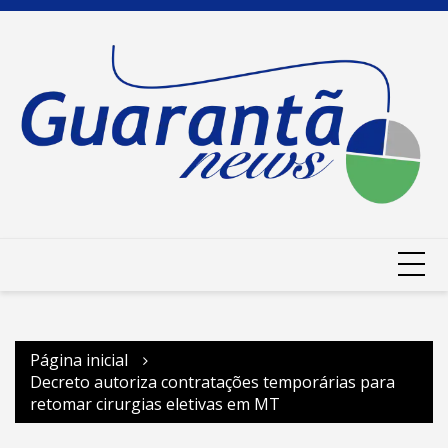
Ir
para
o
conteúdo
Página inicial
Decreto autoriza contratações temporárias para
retomar cirurgias eletivas em MT