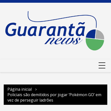
Ir
para
o
conteúdo
Página inicial
Policiais são demitidos por jogar ‘Pokémon GO’ em
vez de perseguir ladrões