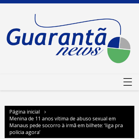
Ir
para
o
conteúdo
Página inicial
Menina de 11 anos vítima de abuso sexual em
Manaus pede socorro à irmã em bilhete: ‘liga pra
polícia agora’