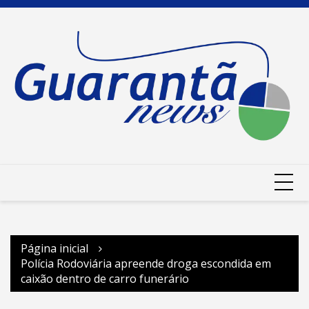
Ir
para
o
conteúdo
Página inicial
Polícia Rodoviária apreende droga escondida em
caixão dentro de carro funerário