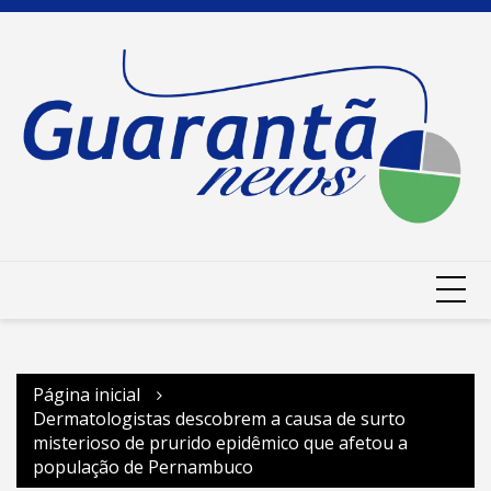
Ir
para
o
conteúdo
Página inicial
Dermatologistas descobrem a causa de surto
misterioso de prurido epidêmico que afetou a
população de Pernambuco