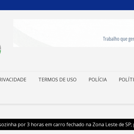
RIVACIDADE
TERMOS DE USO
POLÍCIA
POLÍT
ozinha por 3 horas em carro fechado na Zona Leste de SP; pa