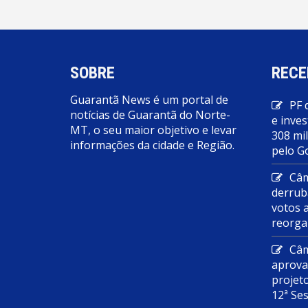
SOBRE
RECE
Guarantã News é um portal de
PF 
notícias de Guarantã do Norte-
e inves
MT, o seu maior objetivo e levar
308 mi
informações da cidade e Região.
pelo G
Câm
derrub
votos 
reorga
Câm
aprova
projet
12ª Se