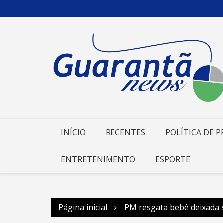
Ir
para
o
conteúdo
INÍCIO
RECENTES
POLÍTICA DE P
ENTRETENIMENTO
ESPORTE
Página inicial
PM resgata bebê deixada s