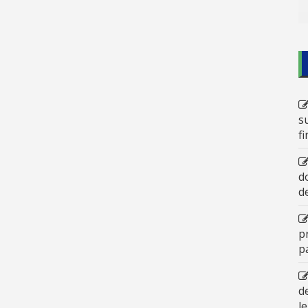
s
f
d
d
p
p
d
l