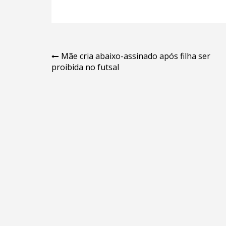
Navegação
Mãe cria abaixo-assinado após filha ser
proibida no futsal
de
Post