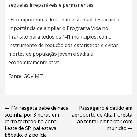
sequelas irreparáveis e permanentes.
Os componentes do Comitê estadual destacam a
importância de ampliar o Programa Vida no
Trânsito para todos os 141 municípios, como
instrumento de redução das estatísticas e evitar
mortes de população jovem e sadia e
economicamente ativa.
Fonte:
GOV MT
Navegação
PM resgata bebê deixada
Passageiro é detido em
sozinha por 3 horas em
aeroporto de Alta Floresta
de
carro fechado na Zona
ao tentar embarcar com
Post
Leste de SP; pai estava
munição
bêbado, diz polícia