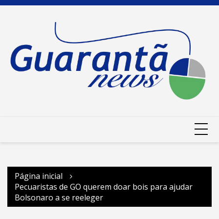
Ir
para
o
conteúdo
Página inicial
Pecuaristas de GO querem doar bois para ajudar
Bolsonaro a se reeleger