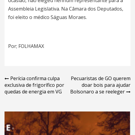
ocasião, não elegeu nenhum representante para a
Assembleia Legislativa. Na Câmara dos Deputados,
foi eleito o médico Ságuas Moraes.
Por; FOLHAMAX
Navegação
Perícia confirma culpa
Pecuaristas de GO querem
exclusiva de frigorífico por
doar bois para ajudar
de
quedas de energia em VG
Bolsonaro a se reeleger
Post