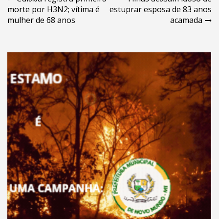
Navegação
morte por H3N2; vítima é
estuprar esposa de 83 anos
de
mulher de 68 anos
acamada
Post