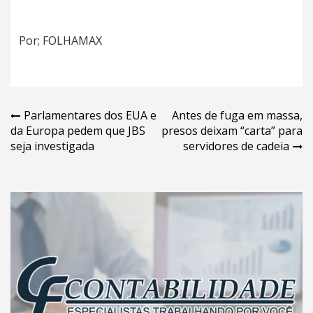
Por; FOLHAMAX
Navegação
Parlamentares dos EUA e
Antes de fuga em massa,
da Europa pedem que JBS
presos deixam “carta” para
de
seja investigada
servidores de cadeia
Post