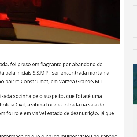
ada, foi preso em flagrante por abandono de
da pela iniciais S.S.M.P., ser encontrada morta na
, no bairro Construmat, em Várzea Grande/MT.
eixada sozinha pelo suspeito, que foi até uma
cia Civil, a vítima foi encontrada na sala do
em forro e em visível estado de desnutrição, já que
i informada de que o pai da mulher viajou no sábado