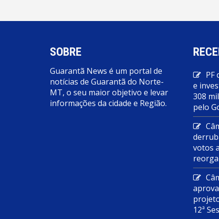
SOBRE
RECE
Guarantã News é um portal de
PF 
notícias de Guarantã do Norte-
e inves
MT, o seu maior objetivo e levar
308 mi
informações da cidade e Região.
pelo G
Câm
derrub
votos 
reorga
Câm
aprova
projet
12ª Se