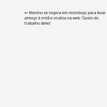
Navegação
Menino se inspira em motoboys para levar
almoço à irmã e viraliza na web: ‘Gosto do
de
trabalho deles’
Post