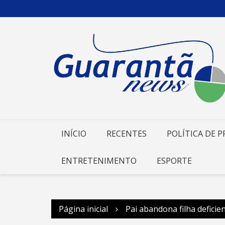
Ir
para
o
conteúdo
INÍCIO
RECENTES
POLÍTICA DE P
ENTRETENIMENTO
ESPORTE
Página inicial
Pai abandona filha defici