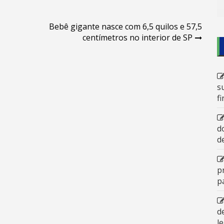
Bebê gigante nasce com 6,5 quilos e 57,5
centímetros no interior de SP
s
f
d
d
p
p
d
l