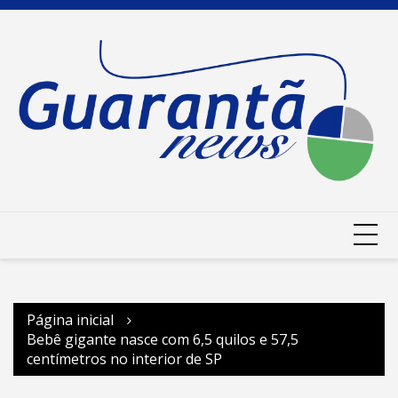
Ir
para
o
conteúdo
Página inicial
Bebê gigante nasce com 6,5 quilos e 57,5
centímetros no interior de SP