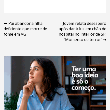
Navegação
Pai abandona filha
Jovem relata desespero
deficiente que morre de
após dar à luz em chão de
de
fome em VG
hospital no interior de SP:
Post
‘Momento de terror’