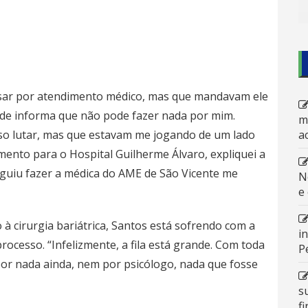
ssar por atendimento médico, mas que mandavam ele
aúde informa que não pode fazer nada por mim.
m
ciso lutar, mas que estavam me jogando de um lado
a
mento para o Hospital Guilherme Álvaro, expliquei a
seguiu fazer a médica do AME de São Vicente me
N
e
cirurgia bariátrica, Santos está sofrendo com a
i
ocesso. “Infelizmente, a fila está grande. Com toda
P
por nada ainda, nem por psicólogo, nada que fosse
s
f