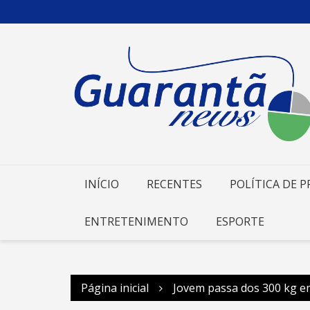
Ir
para
o
conteúdo
INÍCIO
RECENTES
POLÍTICA DE P
ENTRETENIMENTO
ESPORTE
Página inicial
Jovem passa dos 300 kg em