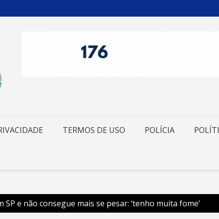
RIVACIDADE
TERMOS DE USO
POLÍCIA
POLÍT
 SP e não consegue mais se pesar: ‘tenho muita fome’