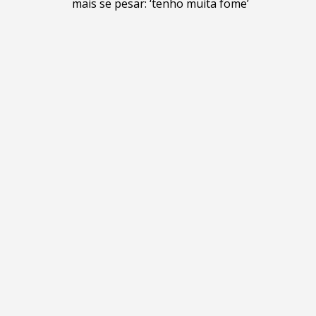
mais se pesar: ‘tenho muita fome’
de
Post