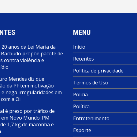
NTES
MENU
 20 anos da Lei Maria da
Início
 Barbudo propõe pacote de
Recentes
 contra violência e
ídio
Política de privacidade
ro Mendes diz que
Termos de Uso
ão da PF tem motivação
a e nega irregularidades em
Polícia
 com a Oi
Política
al é preso por tráfico de
s em Novo Mundo; PM
Entretenimento
de 1,7 kg de maconha e
Esporte
a