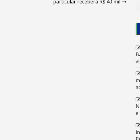
particular receberá R$ 40 mil
B
v
m
a
N
e
i
P