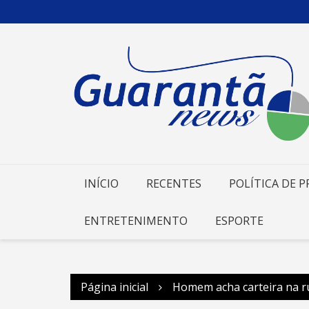
Ir
para
o
conteúdo
INÍCIO
RECENTES
POLÍTICA DE P
ENTRETENIMENTO
ESPORTE
Página inicial
Homem acha carteira na ru