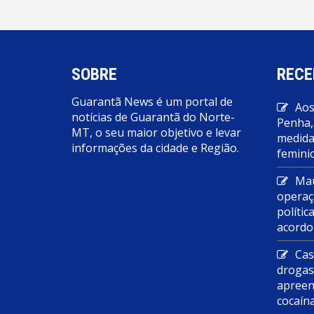
SOBRE
RECE
Guarantã News é um portal de
Aos
notícias de Guarantã do Norte-
Penha,
MT, o seu maior objetivo e levar
medidas
informações da cidade e Região.
feminic
Mau
operaç
polític
acordo
Cas
droga
apreen
cocaín