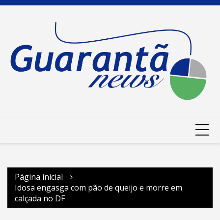
Ir
para
o
conteúdo
Página inicial
Idosa engasga com pão de queijo e morre em
calçada no DF