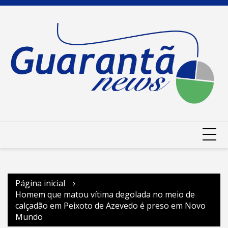
Ir
para
o
conteúdo
Página inicial
Homem que matou vítima degolada no meio de
calçadão em Peixoto de Azevedo é preso em Novo
Mundo