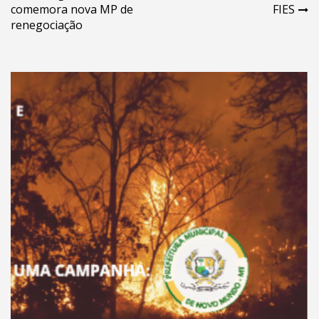
Post
comemora nova MP de
FIES
renegociação