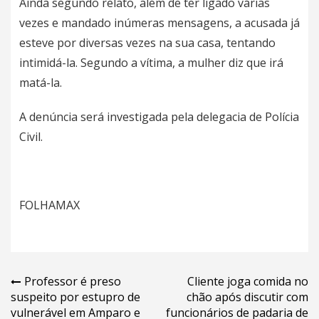
Ainda segundo relato, além de ter ligado várias
vezes e mandado inúmeras mensagens, a acusada já
esteve por diversas vezes na sua casa, tentando
intimidá-la. Segundo a vítima, a mulher diz que irá
matá-la.
A denúncia será investigada pela delegacia de Polícia
Civil.
FOLHAMAX
Navegação
Professor é preso
Cliente joga comida no
suspeito por estupro de
chão após discutir com
de
vulnerável em Amparo e
funcionários de padaria de