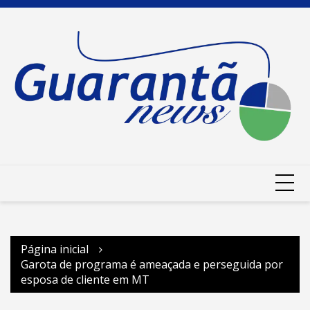
Ir
para
o
conteúdo
Página inicial
Garota de programa é ameaçada e perseguida por
esposa de cliente em MT