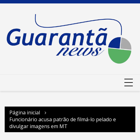
Ir
para
o
conteúdo
Página inicial
Funcionário acusa patrão de filmá-lo pelado e
divulgar imagens em MT