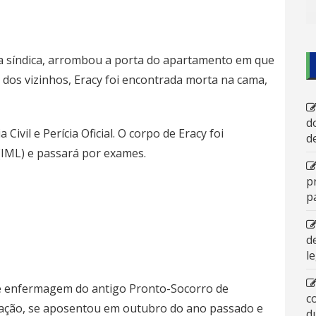
a síndica, arrombou a porta do apartamento em que
dos vizinhos, Eracy foi encontrada morta na cama,
d
 Civil e Perícia Oficial. O corpo de Eracy foi
d
(IML) e passará por exames.
p
p
d
l
de enfermagem do antigo Pronto-Socorro de
c
lização, se aposentou em outubro do ano passado e
d