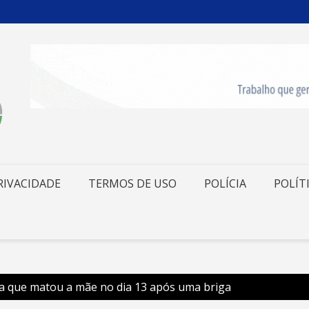
RIVACIDADE
TERMOS DE USO
POLÍCIA
POLÍT
sa que matou a mãe no dia 13 após uma briga