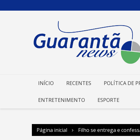
Ir
para
o
conteúdo
INÍCIO
RECENTES
POLÍTICA DE P
ENTRETENIMENTO
ESPORTE
Página inicial
Filho se entrega e confes