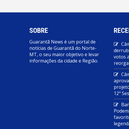
SOBRE
RECE
Guarantã News é um portal de
Câm
notícias de Guarantã do Norte-
derrub
MT, o seu maior objetivo e levar
votos 
informações da cidade e Região.
reorga
Câm
aprova
projet
12ª Se
Bar
Podemo
favorit
legend