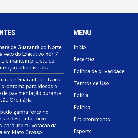
NTES
MENU
ara de Guarantã do Norte
Início
a veto do Executivo por 7
Recentes
a 2 e mantém projeto de
nização administrativa
Política de privacidade
ara de Guarantã do Norte
Termos de Uso
 programa para idosos e
o de pavimentação durante
Polícia
ssão Ordinária
Política
budo ganha força no
s e desponta como
Entretenimento
o para liderar votação da
Esporte
a em Mato Grosso