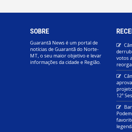
SOBRE
RECE
Guarantã News é um portal de
Câm
notícias de Guarantã do Norte-
derrub
MT, o seu maior objetivo e levar
votos 
informações da cidade e Região.
reorga
Câm
aprova
projet
12ª Se
Bar
Podemo
favorit
legend