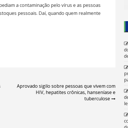
ediam a contaminação pelo vírus e as pessoas
estoques pessoais. Daí, quando quem realmente
d
d
p
p
s
Aprovado sigilo sobre pessoas que vivem com
HIV, hepatites crônicas, hanseníase e
d
tuberculose
l
c
d