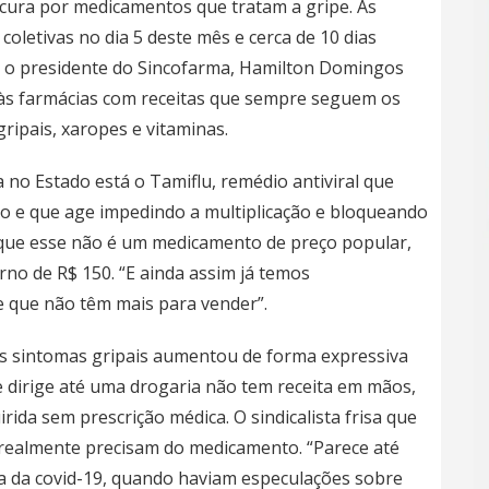
cura por medicamentos que tratam a gripe. As
coletivas no dia 5 deste mês e cerca de 10 dias
a o presidente do Sincofarma, Hamilton Domingos
 às farmácias com receitas que sempre seguem os
ipais, xaropes e vitaminas.
 no Estado está o Tamiflu, remédio antiviral que
ão e que age impedindo a multiplicação e bloqueando
ca que esse não é um medicamento de preço popular,
no de R$ 150. “E ainda assim já temos
 que não têm mais para vender”.
s sintomas gripais aumentou de forma expressiva
e dirige até uma drogaria não tem receita em mãos,
rida sem prescrição médica. O sindicalista frisa que
realmente precisam do medicamento. “Parece até
a da covid-19, quando haviam especulações sobre