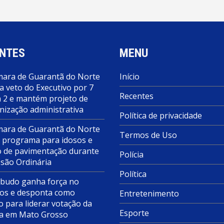
NTES
MENU
ara de Guarantã do Norte
Início
a veto do Executivo por 7
Recentes
a 2 e mantém projeto de
nização administrativa
Política de privacidade
ara de Guarantã do Norte
Termos de Uso
 programa para idosos e
o de pavimentação durante
Polícia
ssão Ordinária
Política
budo ganha força no
s e desponta como
Entretenimento
o para liderar votação da
Esporte
a em Mato Grosso