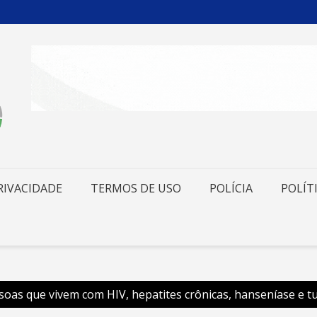
RIVACIDADE
TERMOS DE USO
POLÍCIA
POLÍT
soas que vivem com HIV, hepatites crônicas, hanseníase e t