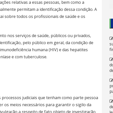
ações relativas a essas pessoas, bem como a
ualmente permitam a identificação dessa condição. A
ai sobre todos os profissionais de saúde e os
to nos serviços de saúde, públicos ou privados,
entificação, pelo público em geral, da condição de
s
f
 imunodeficiência humana (HIV) e das hepatites
níase e com tuberculose.
d
d
p
p
os processos judiciais que tenham como parte pessoa
r os meios necessários para garantir o sigilo da
d
vulgação a respeito de fato objeto de investigação
l