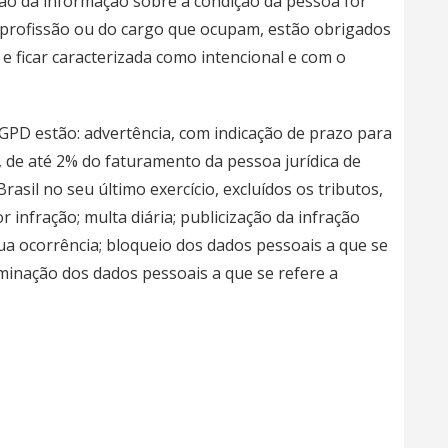
ão da informação sobre a condição da pessoa for
a profissão ou do cargo que ocupam, estão obrigados
 e ficar caracterizada como intencional e com o
LGPD estão: advertência, com indicação de prazo para
, de até 2% do faturamento da pessoa jurídica de
asil no seu último exercício, excluídos os tributos,
or infração; multa diária; publicização da infração
a ocorrência; bloqueio dos dados pessoais a que se
liminação dos dados pessoais a que se refere a