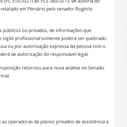
s (
PL 315/2021
) ao
PLS 380/2013
, de autoria do
 relatado em Plenário pelo senador Rogério
es públicos ou privados, de informações que
 o sigilo profissional somente poderá ser quebrado
ausa ou por autorização expressa da pessoa com o
nderá de autorização do responsável legal.
proposição retornou para nova análise no Senado.
cial.
e as operadoras de planos privados de assistência à