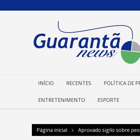
Ir
para
o
conteúdo
INÍCIO
RECENTES
POLÍTICA DE P
ENTRETENIMENTO
ESPORTE
Página inicial
Aprovado sigilo sobre pes