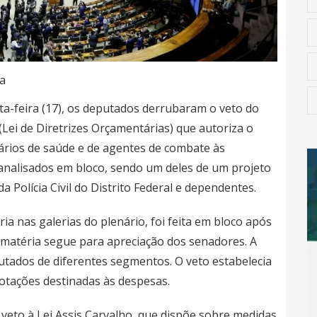
a
ta-feira (17), os deputados derrubaram o veto do
Lei de Diretrizes Orçamentárias)
que autoriza o
tários de saúde e de agentes de combate às
analisados em bloco, sendo um deles de um projeto
 Polícia Civil do Distrito Federal e dependentes.
a nas galerias do plenário, foi feita em bloco após
a matéria segue para apreciação dos senadores. A
tados de diferentes segmentos. O veto estabelecia
otações destinadas às despesas.
eto à Lei Assis Carvalho, que dispõe sobre medidas