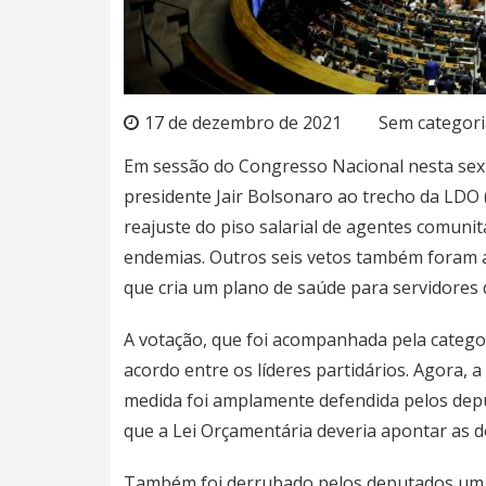
17 de dezembro de 2021
Sem categori
Em sessão do
Congresso Nacional
nesta sex
presidente Jair Bolsonaro ao trecho da
LDO (
reajuste do piso salarial de agentes comuni
endemias. Outros seis vetos também foram 
que cria um plano de saúde para servidores da
A votação, que foi acompanhada pela categori
acordo entre os líderes partidários. Agora, 
medida foi amplamente defendida pelos depu
que a Lei Orçamentária deveria apontar as d
Também foi derrubado pelos deputados um v