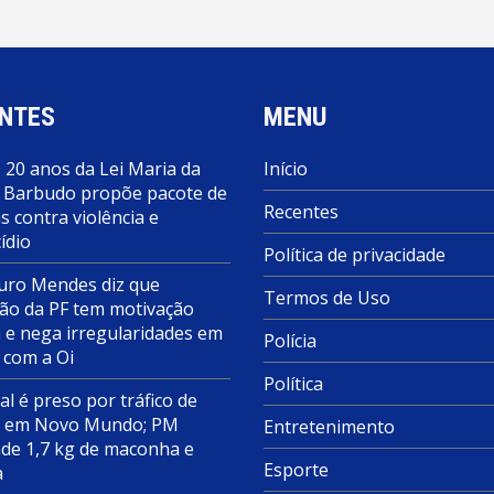
NTES
MENU
 20 anos da Lei Maria da
Início
 Barbudo propõe pacote de
Recentes
 contra violência e
ídio
Política de privacidade
ro Mendes diz que
Termos de Uso
ão da PF tem motivação
a e nega irregularidades em
Polícia
 com a Oi
Política
al é preso por tráfico de
s em Novo Mundo; PM
Entretenimento
de 1,7 kg de maconha e
Esporte
a