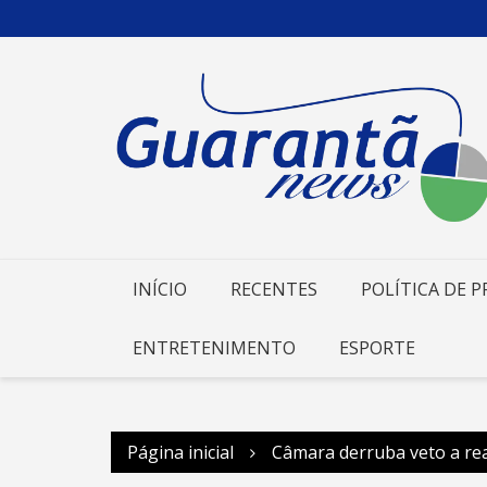
Ir
para
o
conteúdo
INÍCIO
RECENTES
POLÍTICA DE P
ENTRETENIMENTO
ESPORTE
Página inicial
Câmara derruba veto a rea