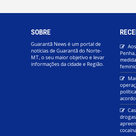
SOBRE
RECE
Guarantã News é um portal de
Aos
notícias de Guarantã do Norte-
Penha,
MT, o seu maior objetivo e levar
medidas
informações da cidade e Região.
feminic
Mau
operaç
polític
acordo
Cas
droga
apreen
cocaín