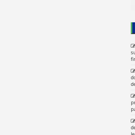
s
f
d
d
p
p
d
l