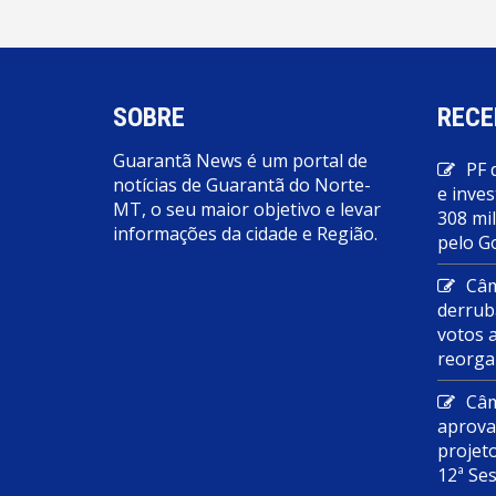
SOBRE
RECE
Guarantã News é um portal de
PF 
notícias de Guarantã do Norte-
e inves
MT, o seu maior objetivo e levar
308 mi
informações da cidade e Região.
pelo G
Câm
derrub
votos 
reorga
Câm
aprova
projet
12ª Se