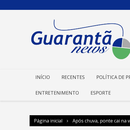
Ir
para
o
conteúdo
INÍCIO
RECENTES
POLÍTICA DE P
ENTRETENIMENTO
ESPORTE
Página inicial
Após chuva, ponte cai na vi