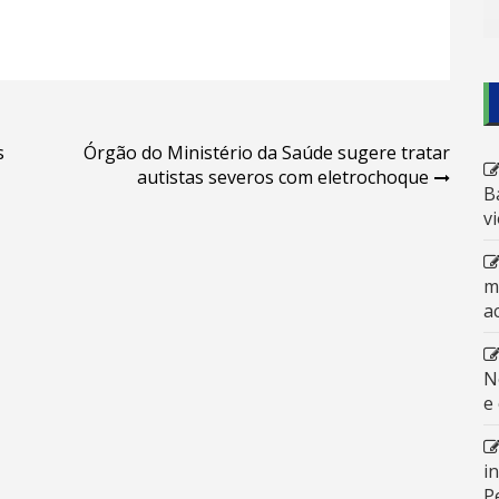
s
Órgão do Ministério da Saúde sugere tratar
autistas severos com eletrochoque
B
v
m
a
N
e
i
P