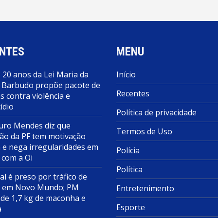
NTES
MENU
 20 anos da Lei Maria da
Início
 Barbudo propõe pacote de
Recentes
 contra violência e
ídio
Política de privacidade
ro Mendes diz que
Termos de Uso
ão da PF tem motivação
a e nega irregularidades em
Polícia
 com a Oi
Política
al é preso por tráfico de
s em Novo Mundo; PM
Entretenimento
de 1,7 kg de maconha e
Esporte
a