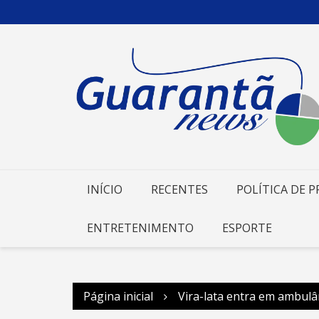
Ir
para
o
conteúdo
INÍCIO
RECENTES
POLÍTICA DE P
ENTRETENIMENTO
ESPORTE
Página inicial
Vira-lata entra em ambul