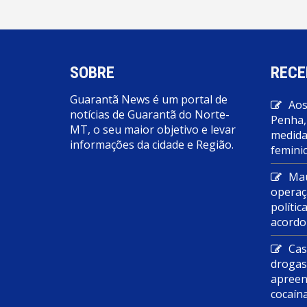
SOBRE
RECE
Guarantã News é um portal de
Aos
notícias de Guarantã do Norte-
Penha,
MT, o seu maior objetivo e levar
medidas
informações da cidade e Região.
feminic
Mau
operaç
polític
acordo
Cas
droga
apreen
cocaín