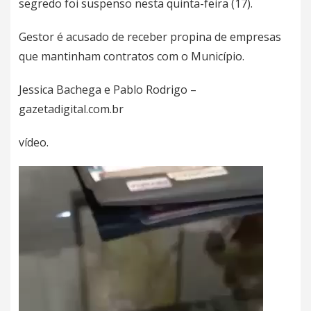
segredo foi suspenso nesta quinta-feira (17).
Gestor é acusado de receber propina de empresas
que mantinham contratos com o Município.
Jessica Bachega e Pablo Rodrigo –
gazetadigital.com.br
vídeo.
Tocador
de
vídeo