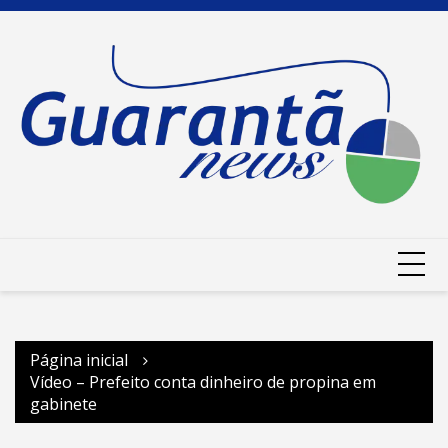
Ir
para
o
conteúdo
Página inicial
Vídeo – Prefeito conta dinheiro de propina em
gabinete