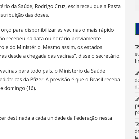
tério da Saúde, Rodrigo Cruz, esclareceu que a Pasta
istribuição das doses
.
orço para disponibilizar as vacinas o mais rápido
não recebeu na data ou horário previamente
role do Ministério. Mesmo assim, os estados
s
as desde a chegada das vacinas”, disse o secretário.
f
vacinas para todo país, o Ministério da Saúde
diátricas da Pfizer. A previsão é que o Brasil receba
d
d
e domingo (16).
p
p
izer destinada a cada unidade da Federação nesta
d
l