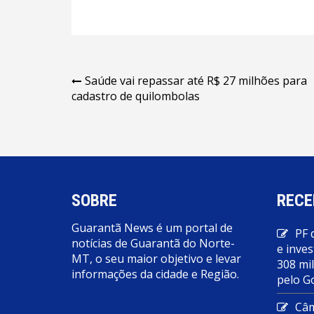
Navegação
Saúde vai repassar até R$ 27 milhões para
cadastro de quilombolas
de
Post
SOBRE
RECE
Guarantã News é um portal de
PF 
notícias de Guarantã do Norte-
e inves
MT, o seu maior objetivo e levar
308 mi
informações da cidade e Região.
pelo G
Câm