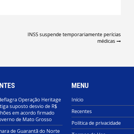
INSS suspende temporariamente perícias
médicas
NTES
MENU
deflagra Operação Heritage
Início
tiga suposto desvio de R$
Recentes
lhões em acordo firmado
overno de Mato Grosso
Política de privacidade
ara de Guarantã do Norte