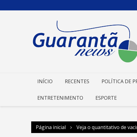
Ir
para
o
conteúdo
INÍCIO
RECENTES
POLÍTICA DE P
ENTRETENIMENTO
ESPORTE
Página inicial
Veja o quantitativo de vac