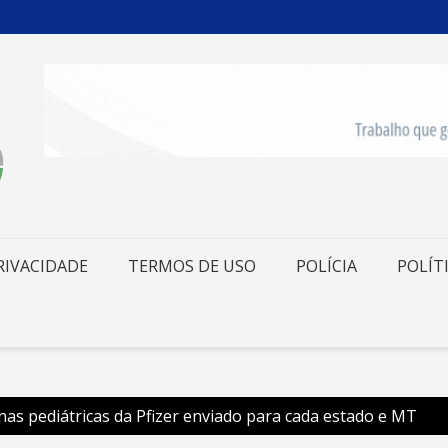
RIVACIDADE
TERMOS DE USO
POLÍCIA
POLÍT
inas pediátricas da Pfizer enviado para cada estado e MT