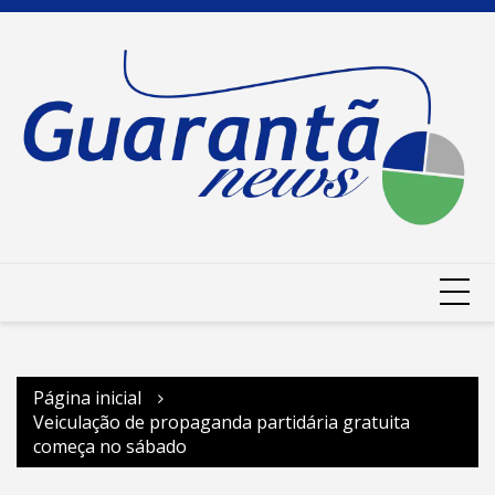
Ir
para
o
conteúdo
Página inicial
Veiculação de propaganda partidária gratuita
começa no sábado