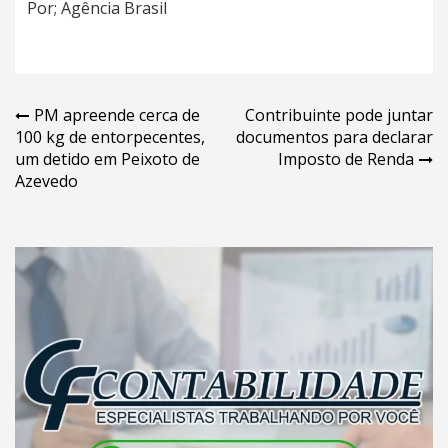
Por; Agência Brasil
Navegação
PM apreende cerca de
Contribuinte pode juntar
100 kg de entorpecentes,
documentos para declarar
de
um detido em Peixoto de
Imposto de Renda
Post
Azevedo