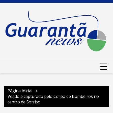
Ir
para
o
conteúdo
Página inicial
Veado é capturado pelo Corpo de Bombeiros no
centro de Sorriso