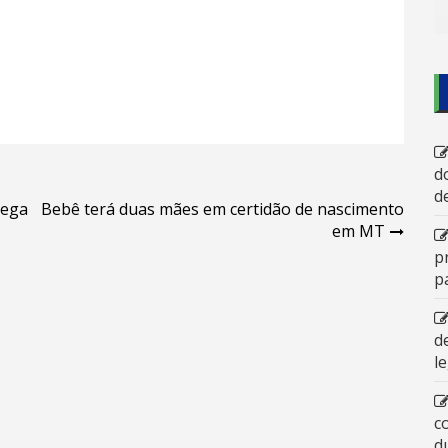
d
d
lega
Bebê terá duas mães em certidão de nascimento
em MT
p
p
d
l
c
d