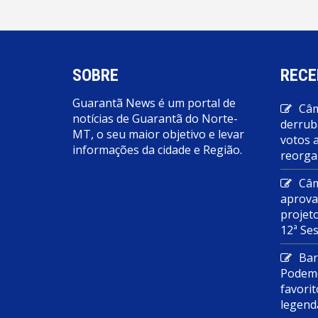
SOBRE
RECE
Guarantã News é um portal de
Câm
notícias de Guarantã do Norte-
derrub
MT, o seu maior objetivo e levar
votos 
informações da cidade e Região.
reorga
Câm
aprova
projet
12ª Se
Bar
Podemo
favorit
legend