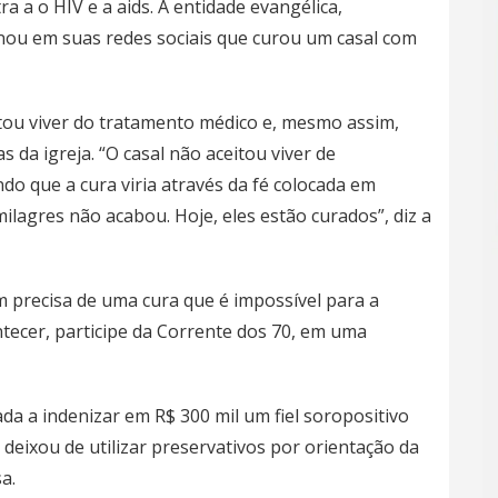
 a o HIV e a aids. A entidade evangélica,
nou em suas redes sociais que curou um casal com
tou viver do tratamento médico e, mesmo assim,
s da igreja. “O casal não aceitou viver de
do que a cura viria através da fé colocada em
milagres não acabou. Hoje, eles estão curados”, diz a
precisa de uma cura que é impossível para a
ntecer, participe da Corrente dos 70, em uma
da a indenizar em R$ 300 mil um fiel soropositivo
eixou de utilizar preservativos por orientação da
a.