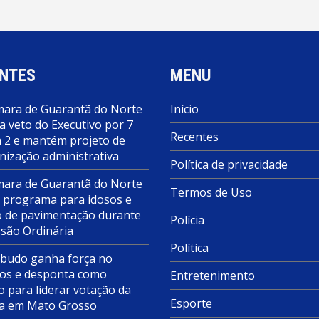
NTES
MENU
ara de Guarantã do Norte
Início
a veto do Executivo por 7
Recentes
a 2 e mantém projeto de
nização administrativa
Política de privacidade
ara de Guarantã do Norte
Termos de Uso
 programa para idosos e
o de pavimentação durante
Polícia
ssão Ordinária
Política
budo ganha força no
s e desponta como
Entretenimento
o para liderar votação da
Esporte
a em Mato Grosso