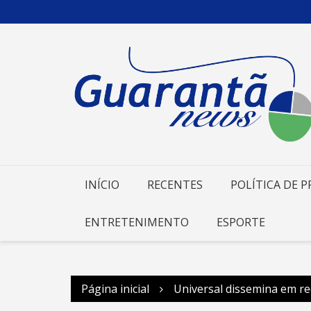
Ir
para
o
conteúdo
INÍCIO
RECENTES
POLÍTICA DE P
ENTRETENIMENTO
ESPORTE
Página inicial
Universal dissemina em re