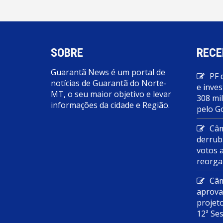
SOBRE
RECE
Guarantã News é um portal de
PF 
notícias de Guarantã do Norte-
e inves
MT, o seu maior objetivo e levar
308 mi
informações da cidade e Região.
pelo G
Câm
derrub
votos 
reorga
Câm
aprova
projet
12ª Se