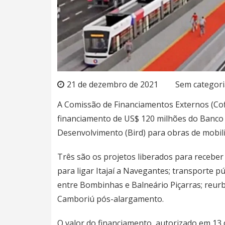
21 de dezembro de 2021
Sem categori
A Comissão de Financiamentos Externos (Cof
financiamento de US$ 120 milhões do Banco 
Desenvolvimento (Bird) para obras de mobili
Três são os projetos liberados para receber
para ligar
Itajaí
a
Navegant
es
; transporte p
ent
re Bombinh
as
e Balneário Piçarr
as
; reur
Camboriú
pós-alargamento.
O valor do financiamento, autorizado em 13