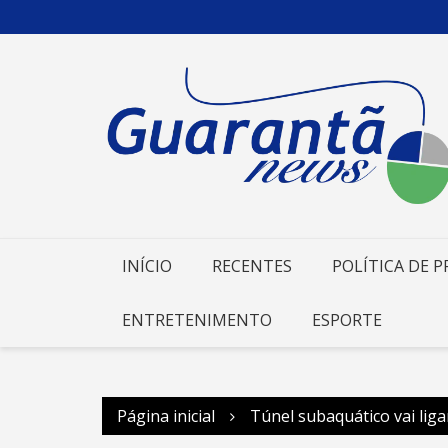
Ir
para
o
conteúdo
INÍCIO
RECENTES
POLÍTICA DE P
ENTRETENIMENTO
ESPORTE
Página inicial
Túnel subaquático vai liga