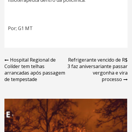
Por; G1 MT
Navegação
Hospital Regional de
Refrigerante vencido de R$
Colíder tem telhas
3 faz aniversariante passar
de
arrancadas após passagem
vergonha e vira
Post
de tempestade
processo