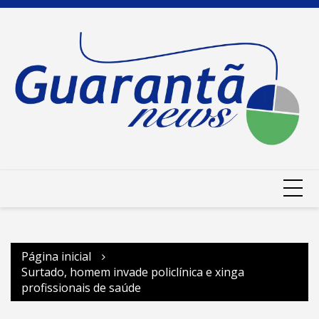
Ir
para
o
conteúdo
Página inicial
Surtado, homem invade policlínica e xinga
profissionais de saúde