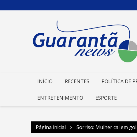
Ir
para
o
conteúdo
INÍCIO
RECENTES
POLÍTICA DE P
ENTRETENIMENTO
ESPORTE
Página inicial
Sorriso: Mulher cai em gol