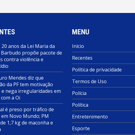
NTES
MENU
 20 anos da Lei Maria da
Início
 Barbudo propõe pacote de
Recentes
 contra violência e
ídio
Política de privacidade
ro Mendes diz que
Termos de Uso
ão da PF tem motivação
a e nega irregularidades em
Polícia
 com a Oi
Política
al é preso por tráfico de
s em Novo Mundo; PM
Entretenimento
de 1,7 kg de maconha e
Esporte
a