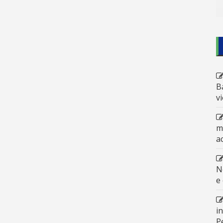
B
v
m
a
N
e
i
P