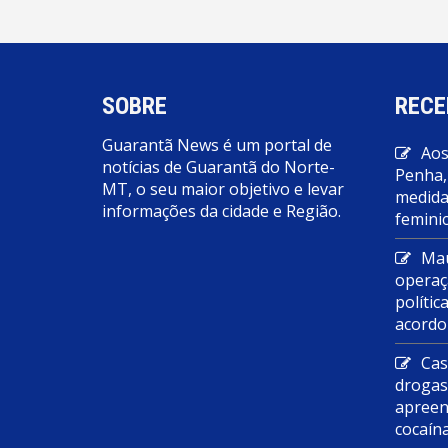
SOBRE
RECE
Guarantã News é um portal de
Aos
notícias de Guarantã do Norte-
Penha,
MT, o seu maior objetivo e levar
medidas
informações da cidade e Região.
feminic
Mau
operaç
polític
acordo
Cas
droga
apreen
cocaín