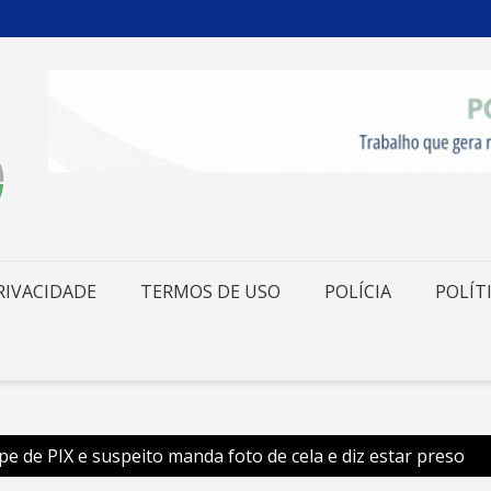
RIVACIDADE
TERMOS DE USO
POLÍCIA
POLÍT
pe de PIX e suspeito manda foto de cela e diz estar preso