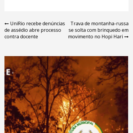
Navegação
UniRio recebe denúncias
Trava de montanha-russa
de assédio abre processo
se solta com brinquedo em
de
contra docente
movimento no Hopi Hari
Post