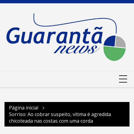
Ir
para
o
conteúdo
Página inicial
Sorriso: Ao cobrar suspeito, vítima é agredida
chicoteada nas costas com uma corda