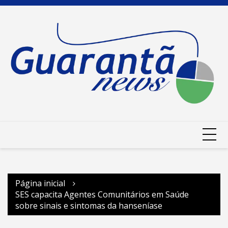
Ir
para
o
conteúdo
Página inicial
SES capacita Agentes Comunitários em Saúde
sobre sinais e sintomas da hanseníase