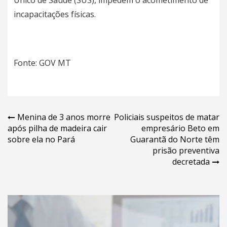
Único de Saúde (SUS), impedem o acometimento de
incapacitações físicas.
Fonte:
GOV MT
Navegação
Menina de 3 anos morre
Policiais suspeitos de matar
após pilha de madeira cair
empresário Beto em
de
sobre ela no Pará
Guarantã do Norte têm
Post
prisão preventiva
decretada