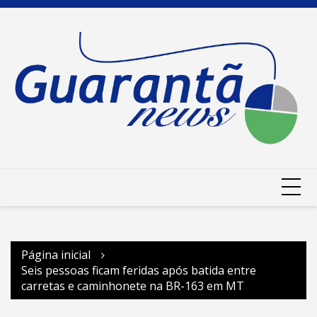
Ir
para
o
conteúdo
Página inicial
Seis pessoas ficam feridas após batida entre
carretas e caminhonete na BR-163 em MT