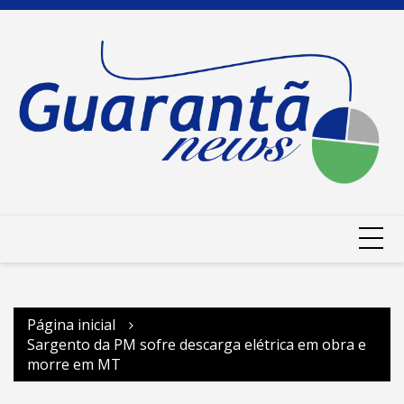
Ir
para
o
conteúdo
Página inicial
Sargento da PM sofre descarga elétrica em obra e
morre em MT