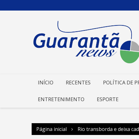
Ir
para
o
conteúdo
INÍCIO
RECENTES
POLÍTICA DE P
ENTRETENIMENTO
ESPORTE
Página inicial
Rio transborda e deixa ca