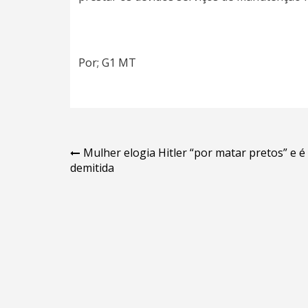
Por; G1 MT
Navegação
Mulher elogia Hitler “por matar pretos” e é
demitida
de
Post