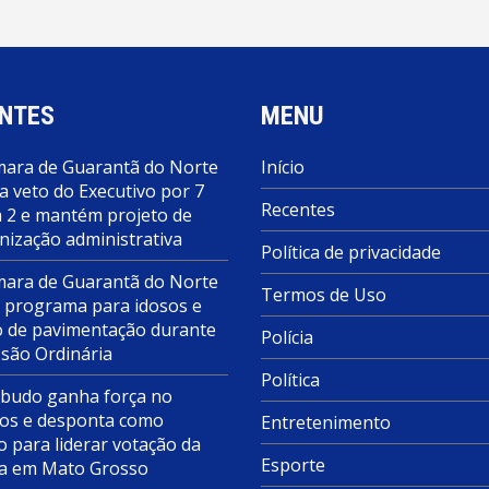
NTES
MENU
ara de Guarantã do Norte
Início
a veto do Executivo por 7
Recentes
a 2 e mantém projeto de
nização administrativa
Política de privacidade
ara de Guarantã do Norte
Termos de Uso
 programa para idosos e
o de pavimentação durante
Polícia
ssão Ordinária
Política
budo ganha força no
s e desponta como
Entretenimento
o para liderar votação da
Esporte
a em Mato Grosso