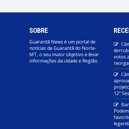
SOBRE
RECE
Guarantã News é um portal de
Câm
notícias de Guarantã do Norte-
derrub
MT, o seu maior objetivo e levar
votos 
informações da cidade e Região.
reorga
Câm
aprova
projet
12ª Se
Bar
Podemo
favorit
legend