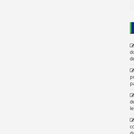
d
d
p
p
d
l
c
d