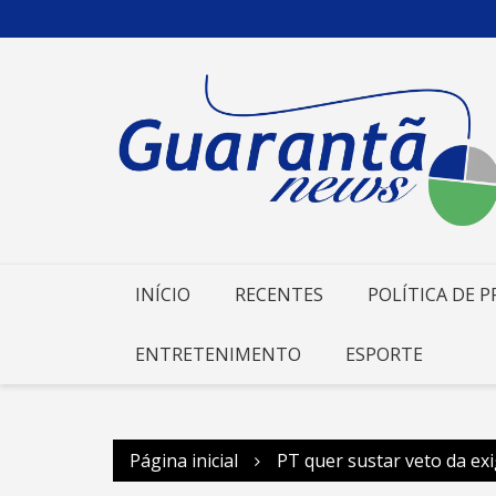
Ir
para
o
conteúdo
INÍCIO
RECENTES
POLÍTICA DE P
ENTRETENIMENTO
ESPORTE
Página inicial
PT quer sustar veto da ex