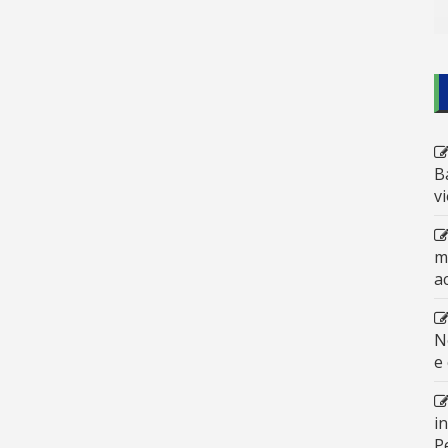
B
v
m
a
N
e
i
P