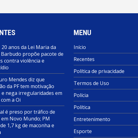
NTES
MENU
 20 anos da Lei Maria da
Início
 Barbudo propõe pacote de
Recentes
 contra violência e
ídio
Política de privacidade
ro Mendes diz que
Termos de Uso
ão da PF tem motivação
a e nega irregularidades em
Polícia
 com a Oi
Política
al é preso por tráfico de
s em Novo Mundo; PM
Entretenimento
de 1,7 kg de maconha e
Esporte
a