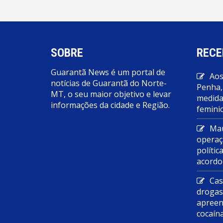
SOBRE
RECE
Guarantã News é um portal de
Aos
notícias de Guarantã do Norte-
Penha,
MT, o seu maior objetivo e levar
medidas
informações da cidade e Região.
feminic
Mau
operaç
polític
acordo
Cas
droga
apreen
cocaín