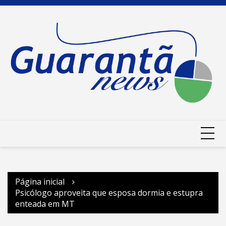
Ir
para
o
conteúdo
Página inicial
Psicólogo aproveita que esposa dormia e estupra
enteada em MT